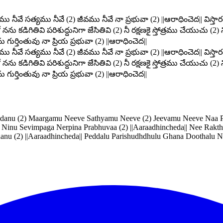
 నీవే సత్యము నీవే (2) జీవము నీవే నా ప్రభువా (2) ||ఆరాధించెద|| విస్
 నను కడిగితివి పరిశుద్దునిగా జేసితివి (2) నీ రక్షణకై స్తోత్రము చేయుచు (
ర్తింతువు నా ప్రియ ప్రభువా (2) ||ఆరాధించెద||
 నీవే సత్యము నీవే (2) జీవము నీవే నా ప్రభువా (2) ||ఆరాధించెద|| విస్
 నను కడిగితివి పరిశుద్దునిగా జేసితివి (2) నీ రక్షణకై స్తోత్రము చేయుచు (
ర్తింతువు నా ప్రియ ప్రభువా (2) ||ఆరాధించెద||
danu (2) Maargamu Neeve Sathyamu Neeve (2) Jeevamu Neeve Naa Pr
) Ninu Sevimpaga Nerpina Prabhuvaa (2) ||Aaraadhincheda|| Nee Rakth
u (2) ||Aaraadhincheda|| Peddalu Parishudhdhulu Ghana Doothalu Ne