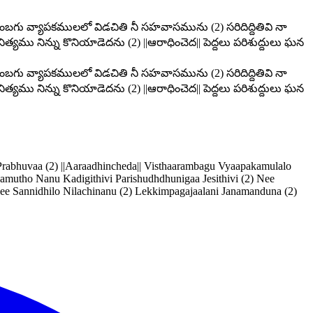
తారంబగు వ్యాపకములలో విడచితి నీ సహవాసమును (2) సరిదిద్దితివి నా
2) నిత్యము నిన్ను కొనియాడెదను (2) ||ఆరాధించెద|| పెద్దలు పరిశుద్దులు ఘన
తారంబగు వ్యాపకములలో విడచితి నీ సహవాసమును (2) సరిదిద్దితివి నా
2) నిత్యము నిన్ను కొనియాడెదను (2) ||ఆరాధించెద|| పెద్దలు పరిశుద్దులు ఘన
abhuvaa (2) ||Aaraadhincheda|| Visthaarambagu Vyaapakamulalo
amutho Nanu Kadigithivi Parishudhdhunigaa Jesithivi (2) Nee
e Sannidhilo Nilachinanu (2) Lekkimpagajaalani Janamanduna (2)