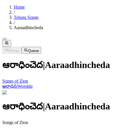
Home
/
Telugu Songs
/
Aaraadhincheda
Focus
Queue
ఆరాధించెద
|
Aaraadhincheda
Songs of Zion
ఆరాధన
|
Worship
ఆరాధించెద
|
Aaraadhincheda
Songs of Zion