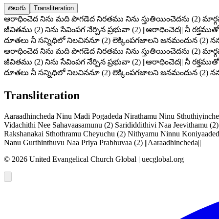
తెలుగు
Transliteration
ఆరాధించెద నిను మది పొగడెద నిరతము నిను స్తుతియించెదను (2) మార్గము
జీవితము (2) నిను సేవింపగ నేర్పిన ప్రభువా (2) ||ఆరాధించెద|| నీ రక్తముతో
దూతలు నీ సన్నిధిలో నిలచిననూ (2) లెక్కింపగజాలని జనమందున (2) నను గు
ఆరాధించెద నిను మది పొగడెద నిరతము నిను స్తుతియించెదను (2) మార్గము
జీవితము (2) నిను సేవింపగ నేర్పిన ప్రభువా (2) ||ఆరాధించెద|| నీ రక్తముతో
దూతలు నీ సన్నిధిలో నిలచిననూ (2) లెక్కింపగజాలని జనమందున (2) నను గు
Transliteration
Aaraadhincheda Ninu Madi Pogadeda Nirathamu Ninu Sthuthiyinche
Vidachithi Nee Sahavaasamunu (2) Sarididdithivi Naa Jeevithamu (2
Rakshanakai Sthothramu Cheyuchu (2) Nithyamu Ninnu Koniyaadedan
Nanu Gurthinthuvu Naa Priya Prabhuvaa (2) ||Aaraadhincheda||
©
2026
United Evangelical Church Global | uecglobal.org