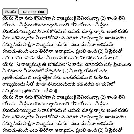
తెలుగు
Transliteration
యేసు దేవా నను కొనిపోవా నీ రాజ్యముకై వేచియున్నా (2) శాంతి లేని
లోకాన – నీ ప్రేమ కరువయ్యింది శాంతి లేని లోకాన – నీ ప్రేమ
కనుమరుగయ్యింది నీ రాక కోసమే నే ఎదురు చూస్తున్నాను అంత వరకు
నీదు శక్తినిమ్మయా నీ రాక కోసమే నే ఎదురు చూస్తున్నాను అంత వరకు
నన్ను నీదు సాక్షిగా నిల్పుము ||యేసు|| ఎటు చూసినా అక్రమమే
కనబడుతుంది ఎటు తిరిగినా అన్యాయం ప్రబలి ఉంది (2) నీ ప్రేమతో
నను కాచి కాపాడు దేవా నీ రాక వరకు నను నిలబెట్టుము దేవా (2) ||
యేసు|| నీ రాజ్యముకై ఈ లోకములో నీ కాడిని మోసెదను నీవు ప్రేమించిన
నీ బిడ్డలను నీ మందలో చేర్చెదను (2) నీ ఆత్మ తోడుతో నను
బ్రతికించుము నీ ఆత్మ శక్తితో నను బలపరచుము నీ మహిమ
రాజ్యమందు నీతో కూడా వసియించుటకు కడ వరకు ఈ భువిలో
నమ్మకంగా బ్రతికెదను ||యేసు||
యేసు దేవా నను కొనిపోవా నీ రాజ్యముకై వేచియున్నా (2) శాంతి లేని
లోకాన – నీ ప్రేమ కరువయ్యింది శాంతి లేని లోకాన – నీ ప్రేమ
కనుమరుగయ్యింది నీ రాక కోసమే నే ఎదురు చూస్తున్నాను అంత వరకు
నీదు శక్తినిమ్మయా నీ రాక కోసమే నే ఎదురు చూస్తున్నాను అంత వరకు
నన్ను నీదు సాక్షిగా నిల్పుము ||యేసు|| ఎటు చూసినా అక్రమమే
కనబడుతుంది ఎటు తిరిగినా అన్యాయం ప్రబలి ఉంది (2) నీ ప్రేమతో