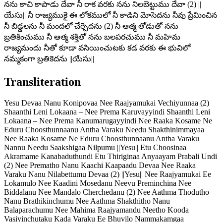
నను కాచి కాపాడు దేవా నీ రాక వరకు నను నిలబెట్టుము దేవా (2) ||
యేసు|| నీ రాజ్యముకై ఈ లోకములో నీ కాడిని మోసెదను నీవు ప్రేమించిన
నీ బిడ్డలను నీ మందలో చేర్చెదను (2) నీ ఆత్మ తోడుతో నను
బ్రతికించుము నీ ఆత్మ శక్తితో నను బలపరచుము నీ మహిమ
రాజ్యమందు నీతో కూడా వసియించుటకు కడ వరకు ఈ భువిలో
నమ్మకంగా బ్రతికెదను ||యేసు||
Transliteration
Yesu Devaa Nanu Konipovaa Nee Raajyamukai Vechiyunnaa (2)
Shaanthi Leni Lokaana – Nee Prema Karuvayyindi Shaanthi Leni
Lokaana – Nee Prema Kanumarugayyindi Nee Raaka Kosame Ne
Eduru Choosthunnaanu Antha Varaku Needu Shakthinimmayaa
Nee Raaka Kosame Ne Eduru Choosthunnaanu Antha Varaku
Nannu Needu Saakshigaa Nilpumu ||Yesu|| Etu Choosinaa
Akramame Kanabaduthundi Etu Thiriginaa Anyaayam Prabali Undi
(2) Nee Prematho Nanu Kaachi Kaapaadu Devaa Nee Raaka
Varaku Nanu Nilabettumu Devaa (2) ||Yesu|| Nee Raajyamukai Ee
Lokamulo Nee Kaadini Mosedanu Neevu Preminchina Nee
Biddalanu Nee Mandalo Cherchedanu (2) Nee Aathma Thodutho
Nanu Brathikinchumu Nee Aathma Shakthitho Nanu
Balaparachumu Nee Mahima Raajyamandu Neetho Kooda
Vasiyinchutaku Kada Varaku Ee Bhuvilo Nammakamgaa