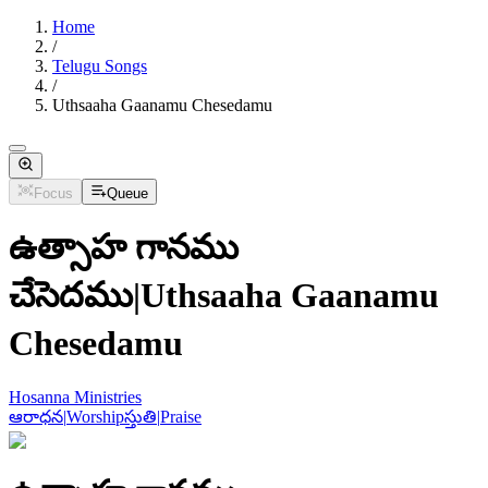
Home
/
Telugu Songs
/
Uthsaaha Gaanamu Chesedamu
Focus
Queue
ఉత్సాహ గానము
చేసెదము
|
Uthsaaha Gaanamu
Chesedamu
Hosanna Ministries
ఆరాధన
|
Worship
స్తుతి
|
Praise