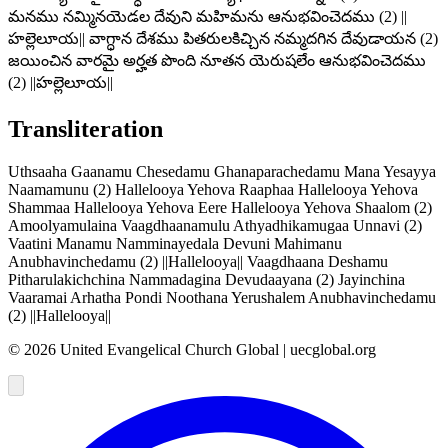
మనము నమ్మినయెడల దేవుని మహిమను ఆనుభవించెదము (2) ||
హల్లెలూయ|| వాగ్ధాన దేశము పితరులకిచ్చిన నమ్మదగిన దేవుడాయన (2)
జయించిన వారమై అర్హత పొంది నూతన యెరుషలేం ఆనుభవించెదము
(2) ||హల్లెలూయ||
Transliteration
Uthsaaha Gaanamu Chesedamu Ghanaparachedamu Mana Yesayya
Naamamunu (2) Hallelooya Yehova Raaphaa Hallelooya Yehova
Shammaa Hallelooya Yehova Eere Hallelooya Yehova Shaalom (2)
Amoolyamulaina Vaagdhaanamulu Athyadhikamugaa Unnavi (2)
Vaatini Manamu Namminayedala Devuni Mahimanu
Anubhavinchedamu (2) ||Hallelooya|| Vaagdhaana Deshamu
Pitharulakichchina Nammadagina Devudaayana (2) Jayinchina
Vaaramai Arhatha Pondi Noothana Yerushalem Anubhavinchedamu
(2) ||Hallelooya||
©
2026
United Evangelical Church Global | uecglobal.org