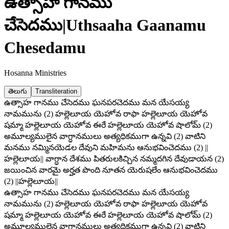
ఉత్సాహ గానము
చేసెదము
|
Uthsaaha Gaanamu
Chesedamu
Hosanna Ministries
తెలుగు
Transliteration
ఉత్సాహ గానము చేసెదము ఘనపరచెదము మన యేసయ్య
నామమును (2) హల్లెలూయ యెహోవ రాఫా హల్లెలూయ యెహోవ
షమ్మా హల్లెలూయ యెహోవ ఈరే హల్లెలూయ యెహోవ షాలోమ్ (2)
అమూల్యములైన వాగ్ధానములు అత్యధికముగా ఉన్నవి (2) వాటిని
మనము నమ్మినయెడల దేవుని మహిమను ఆనుభవించెదము (2) ||
హల్లెలూయ|| వాగ్ధాన దేశము పితరులకిచ్చిన నమ్మదగిన దేవుడాయన (2)
జయించిన వారమై అర్హత పొంది నూతన యెరుషలేం ఆనుభవించెదము
(2) ||హల్లెలూయ||
ఉత్సాహ గానము చేసెదము ఘనపరచెదము మన యేసయ్య
నామమును (2) హల్లెలూయ యెహోవ రాఫా హల్లెలూయ యెహోవ
షమ్మా హల్లెలూయ యెహోవ ఈరే హల్లెలూయ యెహోవ షాలోమ్ (2)
అమూల్యములైన వాగ్ధానములు అత్యధికముగా ఉన్నవి (2) వాటిని