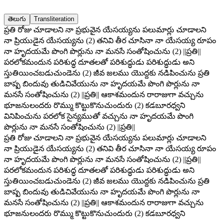
తెలుగు
Transliteration
ప్రతి రోజు చూడాలని నా ప్రభువైన యేసయ్యను పలుమార్లు చూడాలని
నా ప్రియుడైన యేసయ్యను (2) తనివి తీర చూసినా నా యేసయ్య రూపం
నా హృదయమే పొంగి పొర్లును నా మనసే సంతోషించును (2) ||ప్రతి||
పరలోకమందున పరిశుద్ధ దూతలతో పరిశుద్ధుడు పరిశుద్ధుడు అని
స్తుతియించబడుచుండెను (2) జీవ జలము యొద్దకు నడిపించును ప్రతి
బాష్ప బిందువు తుడిచివేయును నా హృదయమే పొంగి పొర్లును నా
మనసే సంతోషించును (2) ||ప్రతి|| ఆకాశమందున రారాజుగా వచ్చును
భూజనులందరు రొమ్ము కొట్టుకొనుచుందురు (2) కడబూరధ్వని
వినిపించును పరలోక సైన్యముతో వచ్చును నా హృదయమే పొంగి
పొర్లును నా మనసే సంతోషించును (2) ||ప్రతి||
ప్రతి రోజు చూడాలని నా ప్రభువైన యేసయ్యను పలుమార్లు చూడాలని
నా ప్రియుడైన యేసయ్యను (2) తనివి తీర చూసినా నా యేసయ్య రూపం
నా హృదయమే పొంగి పొర్లును నా మనసే సంతోషించును (2) ||ప్రతి||
పరలోకమందున పరిశుద్ధ దూతలతో పరిశుద్ధుడు పరిశుద్ధుడు అని
స్తుతియించబడుచుండెను (2) జీవ జలము యొద్దకు నడిపించును ప్రతి
బాష్ప బిందువు తుడిచివేయును నా హృదయమే పొంగి పొర్లును నా
మనసే సంతోషించును (2) ||ప్రతి|| ఆకాశమందున రారాజుగా వచ్చును
భూజనులందరు రొమ్ము కొట్టుకొనుచుందురు (2) కడబూరధ్వని