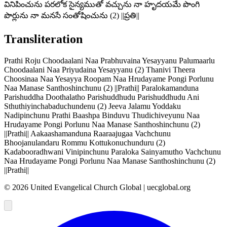
వినిపించును పరలోక సైన్యముతో వచ్చును నా హృదయమే పొంగి
పొర్లును నా మనసే సంతోషించును (2) ||ప్రతి||
Transliteration
Prathi Roju Choodaalani Naa Prabhuvaina Yesayyanu Palumaarlu
Choodaalani Naa Priyudaina Yesayyanu (2) Thanivi Theera
Choosinaa Naa Yesayya Roopam Naa Hrudayame Pongi Porlunu
Naa Manase Santhoshinchunu (2) ||Prathi|| Paralokamanduna
Parishuddha Doothalatho Parishuddhudu Parishuddhudu Ani
Sthuthiyinchabaduchundenu (2) Jeeva Jalamu Yoddaku
Nadipinchunu Prathi Baashpa Binduvu Thudichiveyunu Naa
Hrudayame Pongi Porlunu Naa Manase Santhoshinchunu (2)
||Prathi|| Aakaashamanduna Raaraajugaa Vachchunu
Bhoojanulandaru Rommu Kottukonuchunduru (2)
Kadabooradhwani Vinipinchunu Paraloka Sainyamutho Vachchunu
Naa Hrudayame Pongi Porlunu Naa Manase Santhoshinchunu (2)
||Prathi||
©
2026
United Evangelical Church Global | uecglobal.org