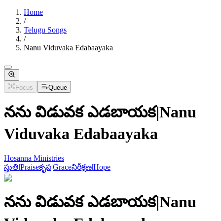
Home
/
Telugu Songs
/
Nanu Viduvaka Edabaayaka
Focus
Queue
నను విడువక ఎడబాయక
|
Nanu
Viduvaka Edabaayaka
Hosanna Ministries
స్తుతి
|
Praise
కృప
|
Grace
నిరీక్షణ
|
Hope
నను విడువక ఎడబాయక
|
Nanu