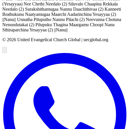
(Yesayyaa) Nee Chethi Needalo (2) Siluvalo Chaapina Rekkala
Needalo (2) Surakshithamugaa Nannu Daachithivaa (2) Kanneeti
Brathukunu Naatyamugaa Maarchi Aadarinchina Yesayyaa (2)
||Nanu|| Unnatha Piluputho Nannu Pilachi (2) Neevunna Chotuna
Nenundutakai (2) Pilupuku Thagina Maargamu Choopi Nanu
Sthiraparchina Yesayyaa (2) ||Nanu||
©
2026
United Evangelical Church Global | uecglobal.org