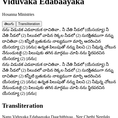
Viduvaka Edabaayaka
Hosanna Ministries
తెలుగు
Transliteration
నను విడువక ఎడబాయక దాచితివా.. నీ చేతి నీడలో (యేసయ్యా) నీ
చేతి నీడలో (2) సిలువలో చాపిన రెక్కల నీడలో (2) సురక్షితముగా నన్ను
దాచితివా (2) కన్నీటి బ్రతుకును నాట్యముగా మార్చి ఆదరించిన
యేసయ్యా (2) ||నను|| ఉన్నత పిలుపుతో నన్ను పిలచి (2) నీవున్న చోటున
నేనుండుటకై (2) పిలుపుకు తగిన మార్గము చూపి నను స్థిరపరచిన
యేసయ్యా (2) ||నను||
నను విడువక ఎడబాయక దాచితివా.. నీ చేతి నీడలో (యేసయ్యా) నీ
చేతి నీడలో (2) సిలువలో చాపిన రెక్కల నీడలో (2) సురక్షితముగా నన్ను
దాచితివా (2) కన్నీటి బ్రతుకును నాట్యముగా మార్చి ఆదరించిన
యేసయ్యా (2) ||నను|| ఉన్నత పిలుపుతో నన్ను పిలచి (2) నీవున్న చోటున
నేనుండుటకై (2) పిలుపుకు తగిన మార్గము చూపి నను స్థిరపరచిన
యేసయ్యా (2) ||నను||
Transliteration
Nanu Viduvaka Edabaayaka Daachithivaa.. Nee Chethi Needalo