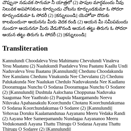
చొప్పునా నడువక సాగుమా నీ యాత్రలో (2) పాపుల మార్గమందు నీవు
నిలువక అపహాసకులు కూర్చుండు చోటను కూర్చుండకుమా ఓ సోదరా
కూర్చుండకుమా ఓ సోదరీ (2) ||కన్నులుండి|| యెహోవా దొరుకు
కాలమందునా ఆయనను మీరు వెదక రండి (2) ఆయన మీ సమీపమందు
నుండగా ఆయననూ మీరు వేడుకొనండి ఆయన తట్టు తిరుగు ఓ సోదరా
ఆయన తట్టు తిరుగు ఓ సోదరీ (2) ||కన్నులుండి||
Transliteration
Kannulundi Choodaleva Yesu Mahimanu Chevulundi Vinaleva
Yesu Maatanu (2) Naalukundi Paadaleva Yesu Paatanu Kaallu Undi
Naduvaleva Yesu Baatanu ||Kannulundi|| Chedunu Choodakunda
Nee Kanulanu Chedunu Vinakunda Nee Chevulanu (2) Chedunu
Palukakunda Nee Naalukan Chedulo Naduvakunda Nee Kaallanu
Dooramugaa Nunchu O Sodaraa Dooramugaa Nunchu O Sodaree
(2) ||Kannulundi|| Dushtula Aalochana Choppunaa Naduvaka
Saagumaa Nee Yaathralo (2) Paapula Maargamandu Neevu
Niluvaka Apahaasakulu Koorchundu Chotanu Koorchundakumaa
O Sodaraa Koorchundakumaa O Sodaree (2) ||Kannulundi||
Yehovaa Doruku Kaalamandunaa Aayananu Meeru Vedaka Randi
(2) Aayana Mee Sameepamandu Nundagaa Aayananoo Meeru
Vedukonandi Aayana Thattu Thirugu O Sodaraa Aayana Thattu
Thirugu O Sodaree (2) ||Kannulundi||