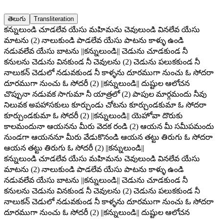
తెలుగు
Transliteration
కన్నులుండి చూడలేవ యేసు మహిమను చెవులుండి వినలేవ యేసు
మాటను (2) నాలుకుండి పాడలేవ యేసు పాటను కాళ్ళు ఉండి
నడువలేవ యేసు బాటను ||కన్నులుండి|| చెడును చూడకుండ నీ
కనులను చెడును వినకుండ నీ చెవులను (2) చెడును పలుకకుండ నీ
నాలుకన్ చెడులో నడువకుండ నీ కాళ్ళను దూరముగా నుంచు ఓ సోదరా
దూరముగా నుంచు ఓ సోదరీ (2) ||కన్నులుండి|| దుష్టుల ఆలోచన
చొప్పునా నడువక సాగుమా నీ యాత్రలో (2) పాపుల మార్గమందు నీవు
నిలువక అపహాసకులు కూర్చుండు చోటను కూర్చుండకుమా ఓ సోదరా
కూర్చుండకుమా ఓ సోదరీ (2) ||కన్నులుండి|| యెహోవా దొరుకు
కాలమందునా ఆయనను మీరు వెదక రండి (2) ఆయన మీ సమీపమందు
నుండగా ఆయననూ మీరు వేడుకొనండి ఆయన తట్టు తిరుగు ఓ సోదరా
ఆయన తట్టు తిరుగు ఓ సోదరీ (2) ||కన్నులుండి||
కన్నులుండి చూడలేవ యేసు మహిమను చెవులుండి వినలేవ యేసు
మాటను (2) నాలుకుండి పాడలేవ యేసు పాటను కాళ్ళు ఉండి
నడువలేవ యేసు బాటను ||కన్నులుండి|| చెడును చూడకుండ నీ
కనులను చెడును వినకుండ నీ చెవులను (2) చెడును పలుకకుండ నీ
నాలుకన్ చెడులో నడువకుండ నీ కాళ్ళను దూరముగా నుంచు ఓ సోదరా
దూరముగా నుంచు ఓ సోదరీ (2) ||కన్నులుండి|| దుష్టుల ఆలోచన