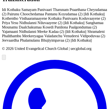
Idi Kothaku Samayam Panivaari Tharunam Praarthana Cheyudamaa
(2) Pairunu Choochedamaa Pantanu Koyudamaa (2) ||Idi Kothaku||
Kothentho Visthaaramaayene Kothaku Panivaaru Koduvaayene (2)
Priya Yesu Nidhulanni Niluvaayene (2) ||Idi Kothaku|| Sanghamaa
Mounamu Daalchakumaa Kosedi Panilona Paalgondumaa (2)
Yajamaani Nidhulanni Meeke Kadaa (2) ||Idi Kothaku|| Shramaleni
Phalithambu Meekeeyagaa Valadanchu Venudeesi Vidipoduvaa (2)
Jeevaardha Phalamulanu Bhujiyimpavaa (2) ||Idi Kothaku||
©
2026
United Evangelical Church Global | uecglobal.org