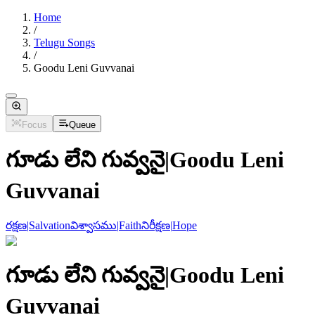
Home
/
Telugu Songs
/
Goodu Leni Guvvanai
Focus
Queue
గూడు లేని గువ్వనై
|
Goodu Leni
Guvvanai
రక్షణ
|
Salvation
విశ్వాసము
|
Faith
నిరీక్షణ
|
Hope
గూడు లేని గువ్వనై
|
Goodu Leni
Guvvanai