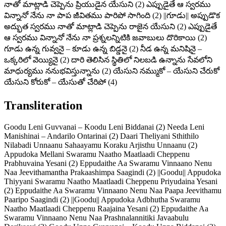
నాతో మాట్లాడి చెప్పెను ప్రియుడైన యేసుని (2) ఎప్పుడైతే ఆ స్వరము
విన్నానో నేను నా పాప జీవితము పారిపో సాగింది (2) ||గూడు|| అప్పుడొక
అద్భుత స్వరము నాతో మాట్లాడి చెప్పెను రాజైన యేసుని (2) ఎప్పుడైతే
ఆ స్వరము విన్నానో నేను నా ప్రశ్నలన్నిటికి జవాబులు దొరికాయి (2)
గూడు ఉన్న గువ్వనై – కూడు ఉన్న బిడ్డనై (2) నీడ ఉన్న మనిషినై –
ఒక్కరిలో వెయ్యినై (2) దారి తెలిసిన స్థితిలో నిలబడి ఉన్నాను సేవలోని
మాధుర్యము ననుభవిస్తున్నాను (2) యేసుని నమ్ముకో – యేసుని చేరుకో
యేసుని కోరుకో – యేసుతో చేరిపో (4)
Transliteration
Goodu Leni Guvvanai – Koodu Leni Biddanai (2) Needa Leni
Manishinai – Andarilo Ontarinai (2) Daari Theliyani Sthithilo
Nilabadi Unnaanu Sahaayamu Koraku Arjisthu Unnaanu (2)
Appudoka Mellani Swaramu Naatho Maatlaadi Cheppenu
Prabhuvaina Yesani (2) Eppudaithe Aa Swaramu Vinnaano Nenu
Naa Jeevithamantha Prakaashimpa Saagindi (2) ||Goodu|| Appudoka
Thiyyani Swaramu Naatho Maatlaadi Cheppenu Priyudaina Yesani
(2) Eppudaithe Aa Swaramu Vinnaano Nenu Naa Paapa Jeevithamu
Paaripo Saagindi (2) ||Goodu|| Appudoka Adbhutha Swaramu
Naatho Maatlaadi Cheppenu Raajaina Yesani (2) Eppudaithe Aa
Swaramu Vinnaano Nenu Naa Prashnalannitiki Javaabulu