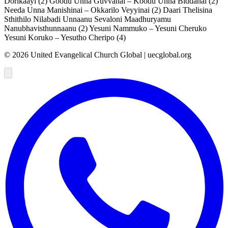
Dorikaayi (2) Goodu Unna Guvvanai – Koodu Unna Biddanai (2)
Needa Unna Manishinai – Okkarilo Veyyinai (2) Daari Thelisina
Sthithilo Nilabadi Unnaanu Sevaloni Maadhuryamu
Nanubhavisthunnaanu (2) Yesuni Nammuko – Yesuni Cheruko
Yesuni Koruko – Yesutho Cheripo (4)
©
2026
United Evangelical Church Global | uecglobal.org