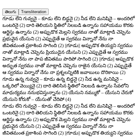
తెలుగు
Transliteration
గూడు లేని గువ్వనై – కూడు లేని బిడ్డనై (2) నీడ లేని మనిషినై – అందరిలో
ఒంటరినై (2) దారి తెలియని స్థితిలో నిలబడి ఉన్నాను సహాయము కొరకు
ఆర్జిస్తు ఉన్నాను (2) అప్పుడొక మెల్లని స్వరము నాతో మాట్లాడి చెప్పెను
ప్రభువైన యేసుని (2) ఎప్పుడైతే ఆ స్వరము విన్నానో నేను నా
జీవితమంత ప్రకాశింప సాగింది (2) ||గూడు|| అప్పుడొక తియ్యని స్వరము
నాతో మాట్లాడి చెప్పెను ప్రియుడైన యేసుని (2) ఎప్పుడైతే ఆ స్వరము
విన్నానో నేను నా పాప జీవితము పారిపో సాగింది (2) ||గూడు|| అప్పుడొక
అద్భుత స్వరము నాతో మాట్లాడి చెప్పెను రాజైన యేసుని (2) ఎప్పుడైతే
ఆ స్వరము విన్నానో నేను నా ప్రశ్నలన్నిటికి జవాబులు దొరికాయి (2)
గూడు ఉన్న గువ్వనై – కూడు ఉన్న బిడ్డనై (2) నీడ ఉన్న మనిషినై –
ఒక్కరిలో వెయ్యినై (2) దారి తెలిసిన స్థితిలో నిలబడి ఉన్నాను సేవలోని
మాధుర్యము ననుభవిస్తున్నాను (2) యేసుని నమ్ముకో – యేసుని చేరుకో
యేసుని కోరుకో – యేసుతో చేరిపో (4)
గూడు లేని గువ్వనై – కూడు లేని బిడ్డనై (2) నీడ లేని మనిషినై – అందరిలో
ఒంటరినై (2) దారి తెలియని స్థితిలో నిలబడి ఉన్నాను సహాయము కొరకు
ఆర్జిస్తు ఉన్నాను (2) అప్పుడొక మెల్లని స్వరము నాతో మాట్లాడి చెప్పెను
ప్రభువైన యేసుని (2) ఎప్పుడైతే ఆ స్వరము విన్నానో నేను నా
జీవితమంత ప్రకాశింప సాగింది (2) ||గూడు|| అప్పుడొక తియ్యని స్వరము