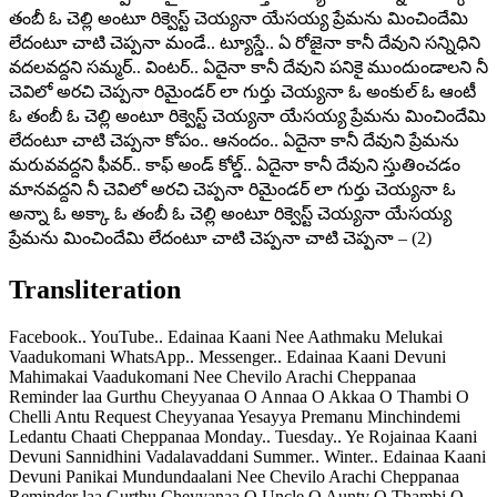
తంబీ ఓ చెల్లి అంటూ రిక్వెస్ట్ చెయ్యనా యేసయ్య ప్రేమను మించిందేమి
లేదంటూ చాటి చెప్పనా మండే.. ట్యూస్డే.. ఏ రోజైనా కానీ దేవుని సన్నిధిని
వదలవద్దని సమ్మర్.. వింటర్.. ఏదైనా కానీ దేవుని పనికై ముందుండాలని నీ
చెవిలో అరచి చెప్పనా రిమైండర్ లా గుర్తు చెయ్యనా ఓ అంకుల్ ఓ ఆంటీ
ఓ తంబీ ఓ చెల్లి అంటూ రిక్వెస్ట్ చెయ్యనా యేసయ్య ప్రేమను మించిందేమి
లేదంటూ చాటి చెప్పనా కోపం.. ఆనందం.. ఏదైనా కానీ దేవుని ప్రేమను
మరువవద్దని ఫీవర్.. కాఫ్ అండ్ కోల్డ్.. ఏదైనా కానీ దేవుని స్తుతించడం
మానవద్దని నీ చెవిలో అరచి చెప్పనా రిమైండర్ లా గుర్తు చెయ్యనా ఓ
అన్నా ఓ అక్కా ఓ తంబీ ఓ చెల్లి అంటూ రిక్వెస్ట్ చెయ్యనా యేసయ్య
ప్రేమను మించిందేమి లేదంటూ చాటి చెప్పనా చాటి చెప్పనా – (2)
Transliteration
Facebook.. YouTube.. Edainaa Kaani Nee Aathmaku Melukai
Vaadukomani WhatsApp.. Messenger.. Edainaa Kaani Devuni
Mahimakai Vaadukomani Nee Chevilo Arachi Cheppanaa
Reminder laa Gurthu Cheyyanaa O Annaa O Akkaa O Thambi O
Chelli Antu Request Cheyyanaa Yesayya Premanu Minchindemi
Ledantu Chaati Cheppanaa Monday.. Tuesday.. Ye Rojainaa Kaani
Devuni Sannidhini Vadalavaddani Summer.. Winter.. Edainaa Kaani
Devuni Panikai Mundundaalani Nee Chevilo Arachi Cheppanaa
Reminder laa Gurthu Cheyyanaa O Uncle O Aunty O Thambi O