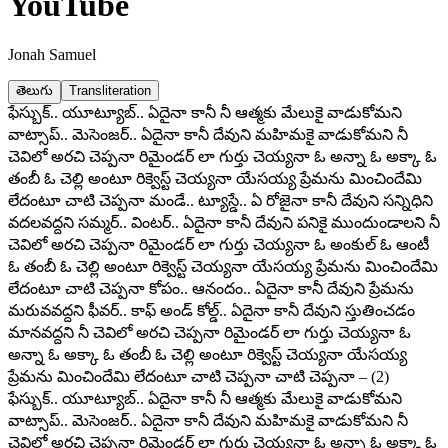
YouTube
Jonah Samuel
తెలుగు
Transliteration
ఫేస్బుక్.. యూట్యూబ్.. ఏదైనా కానీ నీ ఆత్మకు మేలుకై వాడుకోమని
వాట్సాప్.. మెసెంజర్.. ఏదైనా కానీ దేవుని మహిమకై వాడుకోమని నీ
చెవిలో అరచి చెప్పనా రిమైండర్ లా గుర్తు చెయ్యనా ఓ అన్నా ఓ అక్కా ఓ
తంబీ ఓ చెల్లి అంటూ రిక్వెస్ట్ చెయ్యనా యేసయ్య ప్రేమను మించిందేమి
లేదంటూ చాటి చెప్పనా మండే.. ట్యూస్డే.. ఏ రోజైనా కానీ దేవుని సన్నిధిని
వదలవద్దని సమ్మర్.. వింటర్.. ఏదైనా కానీ దేవుని పనికై ముందుండాలని నీ
చెవిలో అరచి చెప్పనా రిమైండర్ లా గుర్తు చెయ్యనా ఓ అంకుల్ ఓ ఆంటీ
ఓ తంబీ ఓ చెల్లి అంటూ రిక్వెస్ట్ చెయ్యనా యేసయ్య ప్రేమను మించిందేమి
లేదంటూ చాటి చెప్పనా కోపం.. ఆనందం.. ఏదైనా కానీ దేవుని ప్రేమను
మరువవద్దని ఫీవర్.. కాఫ్ అండ్ కోల్డ్.. ఏదైనా కానీ దేవుని స్తుతించడం
మానవద్దని నీ చెవిలో అరచి చెప్పనా రిమైండర్ లా గుర్తు చెయ్యనా ఓ
అన్నా ఓ అక్కా ఓ తంబీ ఓ చెల్లి అంటూ రిక్వెస్ట్ చెయ్యనా యేసయ్య
ప్రేమను మించిందేమి లేదంటూ చాటి చెప్పనా చాటి చెప్పనా – (2)
ఫేస్బుక్.. యూట్యూబ్.. ఏదైనా కానీ నీ ఆత్మకు మేలుకై వాడుకోమని
వాట్సాప్.. మెసెంజర్.. ఏదైనా కానీ దేవుని మహిమకై వాడుకోమని నీ
చెవిలో అరచి చెప్పనా రిమైండర్ లా గుర్తు చెయ్యనా ఓ అన్నా ఓ అక్కా ఓ