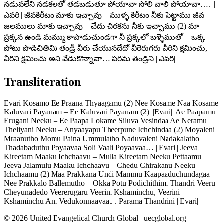
నడువలేని నడకలతో తడబడుతూ పోయావా సోలి వాలి పోయావా…. ||
ఎవరి|| జీవకిరీటం మాకు ఇచ్చావు – ముళ్ళ కిరీటం నీకు పెట్టాము జీవ
జలములు మాకు ఇచ్చావు – చేదు చిరకను నీకు ఇచ్చాము (2) మా
ప్రక్కన ఉండి మమ్ము కాపాడుచుండగా నీ ప్రక్కలో బళ్ళెముతో – ఒక్క
పోటు పొడిచితిమి తండ్రీ వీరు చేయునదేదో వీరెరుగరు వీరిని క్షమించు,
వీరిని క్షమించు అని వేడుకొన్నావా… పరమ తండ్రిని ||ఎవరి||
Transliteration
Evari Kosamo Ee Praana Thyaagamu (2) Nee Kosame Naa Kosame
Kaluvari Payanam – Ee Kaluvari Payanam (2) ||Evari|| Ae Paapamu
Erugani Neeku – Ee Paapa Lokame Siluva Vesindaa Ae Neramu
Theliyani Neeku – Anyaayapu Theerpune Ichchindaa (2) Moyaleni
Mraanutho Momu Paina Ummulatho Naduvaleni Nadakalatho
Thadabaduthu Poyaavaa Soli Vaali Poyaavaa… ||Evari|| Jeeva
Kireetam Maaku Ichchaavu – Mulla Kireetam Neeku Pettaamu
Jeeva Jalamulu Maaku Ichchaavu – Chedu Chirakanu Neeku
Ichchaamu (2) Maa Prakkana Undi Mammu Kaapaaduchundagaa
Nee Prakkalo Ballemutho – Okka Potu Podichithimi Thandri Veeru
Cheyunadedo Veererugaru Veerini Kshaminchu, Veerini
Kshaminchu Ani Vedukonnaavaa.. . Parama Thandrini ||Evari||
©
2026
United Evangelical Church Global | uecglobal.org