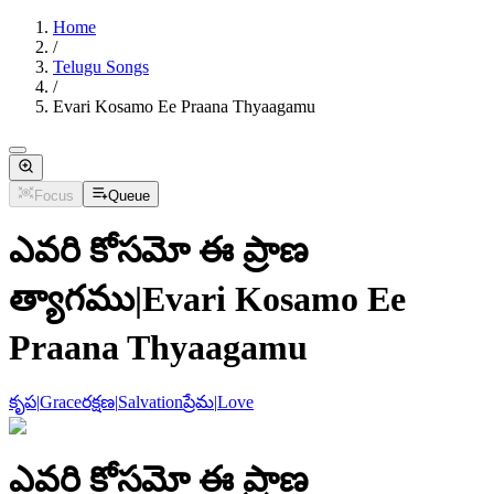
Home
/
Telugu Songs
/
Evari Kosamo Ee Praana Thyaagamu
Focus
Queue
ఎవరి కోసమో ఈ ప్రాణ
త్యాగము
|
Evari Kosamo Ee
Praana Thyaagamu
కృప
|
Grace
రక్షణ
|
Salvation
ప్రేమ
|
Love
ఎవరి కోసమో ఈ ప్రాణ