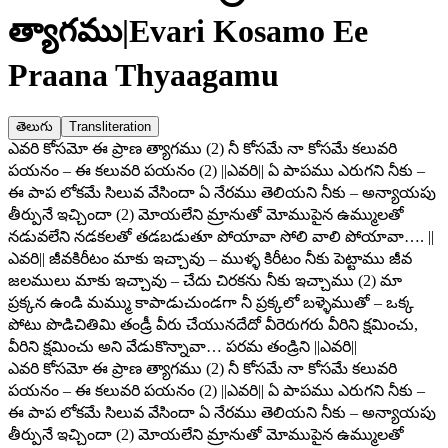
త్యాగము
|
Evari Kosamo Ee
Praana Thyaagamu
తెలుగు
Transliteration
ఎవరి కోసమో ఈ ప్రాణ త్యాగము (2) నీ కోసమే నా కోసమే కలువరి
పయనం – ఈ కలువరి పయనం (2) ||ఎవరి|| ఏ పాపము ఎరుగని నీకు –
ఈ పాప లోకమే సిలువ వేసిందా ఏ నేరము తెలియని నీకు – అన్యాయపు
తీర్పునే ఇచ్చిందా (2) మోయలేని మ్రానుతో మోముపైన ఉమ్ములతో
నడువలేని నడకలతో తడబడుతూ పోయావా సోలి వాలి పోయావా…. ||
ఎవరి|| జీవకిరీటం మాకు ఇచ్చావు – ముళ్ళ కిరీటం నీకు పెట్టాము జీవ
జలములు మాకు ఇచ్చావు – చేదు చిరకను నీకు ఇచ్చాము (2) మా
ప్రక్కన ఉండి మమ్ము కాపాడుచుండగా నీ ప్రక్కలో బళ్ళెముతో – ఒక్క
పోటు పొడిచితిమి తండ్రీ వీరు చేయునదేదో వీరెరుగరు వీరిని క్షమించు,
వీరిని క్షమించు అని వేడుకొన్నావా… పరమ తండ్రిని ||ఎవరి||
ఎవరి కోసమో ఈ ప్రాణ త్యాగము (2) నీ కోసమే నా కోసమే కలువరి
పయనం – ఈ కలువరి పయనం (2) ||ఎవరి|| ఏ పాపము ఎరుగని నీకు –
ఈ పాప లోకమే సిలువ వేసిందా ఏ నేరము తెలియని నీకు – అన్యాయపు
తీర్పునే ఇచ్చిందా (2) మోయలేని మ్రానుతో మోముపైన ఉమ్ములతో