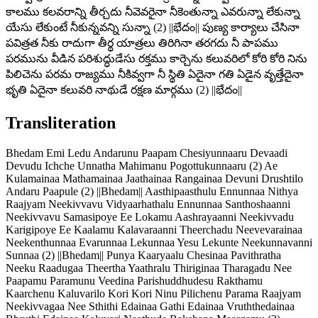
కాలము కలవరాన్ని తీర్చదు నీవెవరైనా నీకెంతున్నా ఎవరున్నా లేకున్నా
యేసు లేకుంటే నీకున్నవన్ని సున్నా (2) ||భేదం|| పుణ్య కార్యాలు చేసినా
పవిత్రత నీకు రాదుగా తీర్థ యాత్రలు తిరిగినా తరగదు నీ పాపము
పరమును వీడిన పరిశుద్ధుడేసు రక్తము కార్చెను కలువరిలో కోరి కోరి నిను
పిలిచెను పరమ రాజ్యము నీకివ్వగా నీ స్థితి ఏదైనా గతి ఏడైన వృత్తేదైనా
భృతి ఏదైనా కలువరి నాథుడే రక్షణ మార్గము (2) ||భేదం||
Transliteration
Bhedam Emi Ledu Andarunu Paapam Chesiyunnaaru Devaadi
Devudu Ichche Unnatha Mahimanu Pogottukunnaaru (2) Ae
Kulamainaa Mathamainaa Jaathainaa Rangainaa Devuni Drushtilo
Andaru Paapule (2) ||Bhedam|| Aasthipaasthulu Ennunnaa Nithya
Raajyam Neekivvavu Vidyaarhathalu Ennunnaa Santhoshaanni
Neekivvavu Samasipoye Ee Lokamu Aashrayaanni Neekivvadu
Karigipoye Ee Kaalamu Kalavaraanni Theerchadu Neevevarainaa
Neekenthunnaa Evarunnaa Lekunnaa Yesu Lekunte Neekunnavanni
Sunnaa (2) ||Bhedam|| Punya Kaaryaalu Chesinaa Pavithratha
Neeku Raadugaa Theertha Yaathralu Thiriginaa Tharagadu Nee
Paapamu Paramunu Veedina Parishuddhudesu Rakthamu
Kaarchenu Kaluvarilo Kori Kori Ninu Pilichenu Parama Raajyam
Neekivvagaa Nee Sthithi Edainaa Gathi Edainaa Vruththedainaa