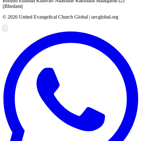
Bhruthi Edainaa Kaluvari Naathude Rakshana Maargamu (2)
||Bhedam||
©
2026
United Evangelical Church Global | uecglobal.org